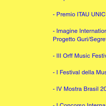
- Premio ITAU UNICE
- Imagine Internation
Progetto Guri/Segret
- III Orff Music Fes
- I Festival della 
- IV Mostra Brasil
- I Concorso Interna