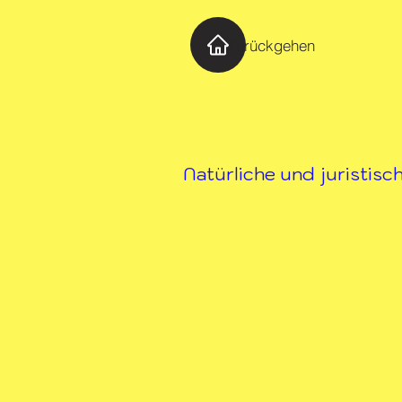
AR
Zurückgehen
Natürliche und juristis
Der Philanthrop