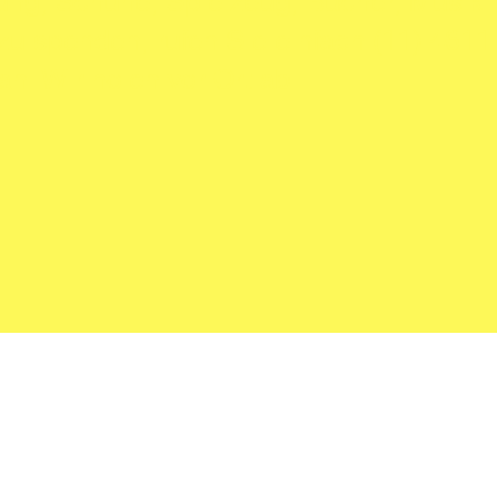
ung, Schuhe, Spielzeug, Bücher, Musik
u spenden, rufen Sie einfach (11) 4611
n. Wir holen vor Ort ab.