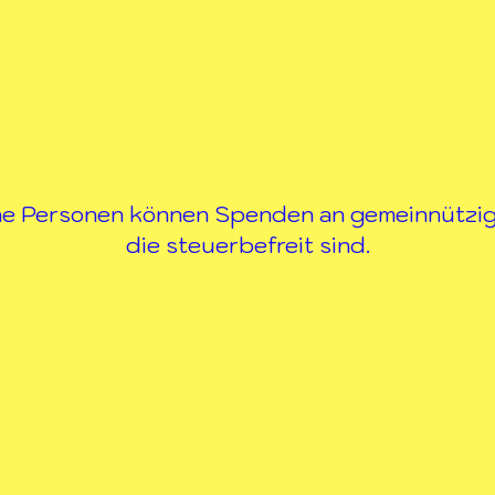
BEITEN SIE MIT UNSE
PROJEKT MIT
che Personen können Spenden an gemeinnützig
die steuerbefreit sind.
Sachspenden
ische Verein „Criança Feliz“ nimmt Spe